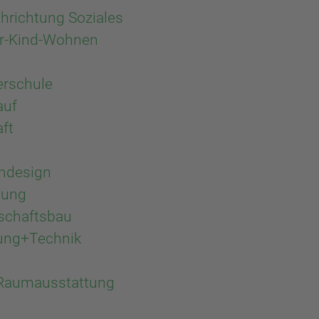
chrichtung Soziales
ter-Kind-Wohnen
erschule
auf
ft
ndesign
tung
schaftsbau
tung+Technik
/Raumausstattung