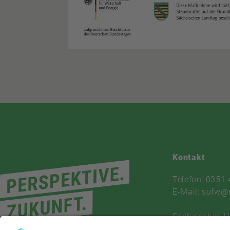
Kontakt
Telefon: 0351
E-Mail: sufw@
Sächsisches 
und Fortbildu