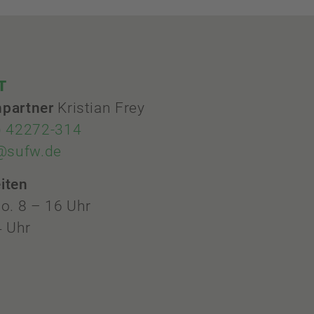
T
hpartner
Kristian Frey
) 42272-314
y@sufw.de
iten
o. 8 – 16 Uhr
4 Uhr