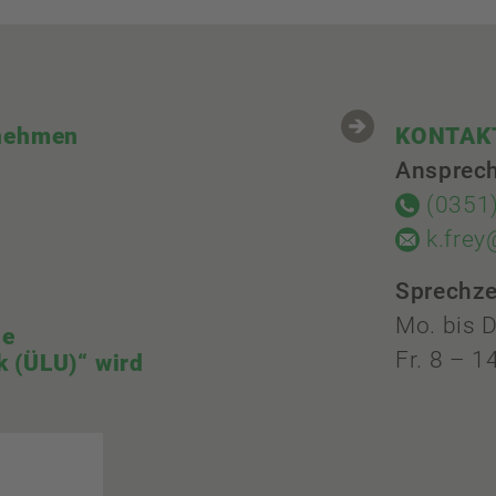
rnehmen
KONTAK
Ansprec
(0351
k.fre
Sprechze
Mo. bis D
he
Fr. 8 – 1
 (ÜLU)“ wird