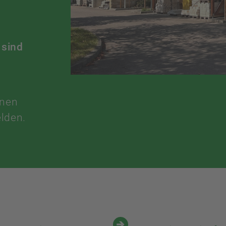
 sind
nen
lden.