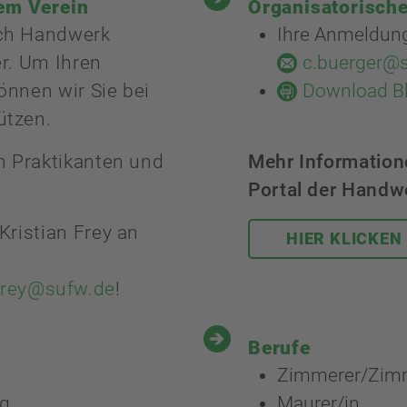
em Verein
Organisatorisch
ich Handwerk
Ihre Anmeldung 
er. Um Ihren
c.buerger@
önnen wir Sie bei
Download B
ützen.
n Praktikanten und
Mehr Information
Portal der Hand
Kristian Frey an
HIER KLICKEN
frey@sufw.de
!
Berufe
Zimmerer/Zim
ng
Maurer/in