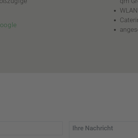
roßzügige
qm Gr
WLAN,
Cateri
Google
anges