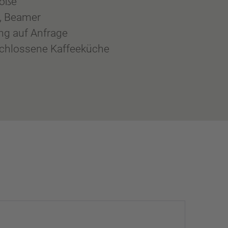
öße
 Beamer
ng auf Anfrage
chlossene Kaffeeküche