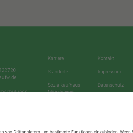
Karriere
Kontakt
 422720
Standorte
Impressum
sufw.de
Sozialkaufhaus
Datenschutz
Umschulungs-
Möbeldienst
Satzung
ngswerk Dresden e.
Aktuelles
Downloadbereic
52
Informationsblätter
n
Sitemap
Datenschutz