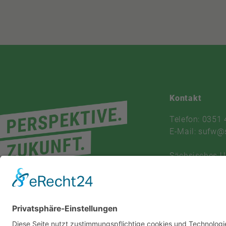
Kontakt
Telefon: 0351
E-Mail: sufw@
Sächsisches 
und Fortbildu
V.
Am Lehmberg 
01157 Dresde