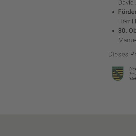
David
Förde
Herr 
30. O
Manue
Dieses Pr