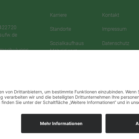
Karriere
Kontakt
 422720
Standorte
Impressum
sufw.de
Sozialkaufhaus
Datenschutz
Umschulungs-
Möbeldienst
Satzung
ngswerk Dresden e.
Aktuelles
Downloadbereic
52
Informationsblätter
n
Sitemap
Datenschutz
Spenden
Interne Meldestelle