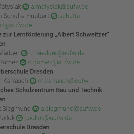
Matysiak
a.matysiak@sufw.de
in Schulte-Hubbert
schulte-
rt@sufw.de
 zur Lernförderung „Albert Schweitzer“
en
 Mädger
l.maedger@sufw.de
 Gómez
d.gomez@sufw.de
Oberschule Dresden
n Karrasch
m.karrasch@sufw
liches Schulzentrum Bau und Technik
en
t Siegmund
a.siegmund@sufw.de
Pollok
j.pollok@sufw.de
berschule Dresden