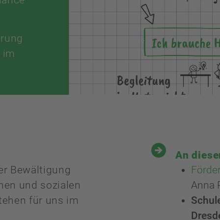
erung
 im
An diese
er Bewältigung
Förde
hen und sozialen
Anna 
tehen für uns im
Schule
Dresd