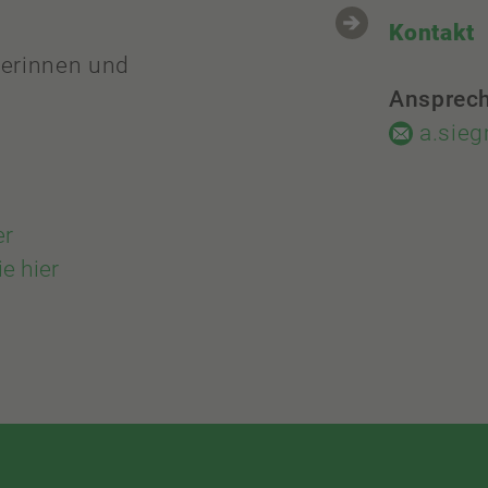
Kontakt
lerinnen und
Ansprech
a.sie
er
e hier