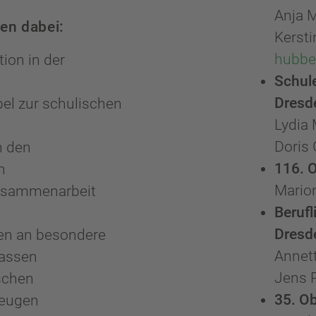
Anja 
en dabei:
Kerst
hubbe
tion in der
Schule
Dresd
bel zur schulischen
Lydia
Doris
n den
116. 
n
Mario
Zusammenarbeit
Beruf
Dresd
en an besondere
Annet
passen
Jens 
schen
35. O
beugen