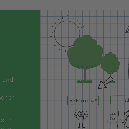
n und
scher
 sich
hance