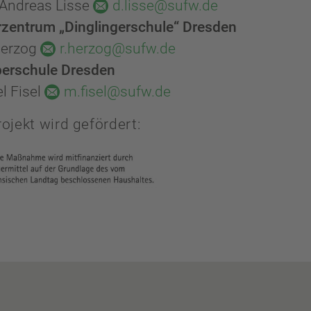
 Andreas Lisse
d.lisse@sufw.de
rzentrum „Dinglingerschule“ Dresden
Herzog
r.herzog@sufw.de
berschule Dresden
l Fisel
m.fisel@sufw.de
ojekt wird gefördert: