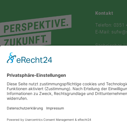
Kontakt
Telefon: 0351
E-Mail: sufw@
Sächsisches 
und Fortbildu
V.
Am Lehmberg 
01157 Dresde