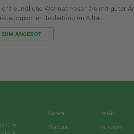
ilienfreundliche Wohnatmosphäre mit guter A
pädagogischer Begleitung im Alltag.
N ZUM ANGEBOT
Karriere
Kontakt
 422720
Standorte
Impressum
sufw.de