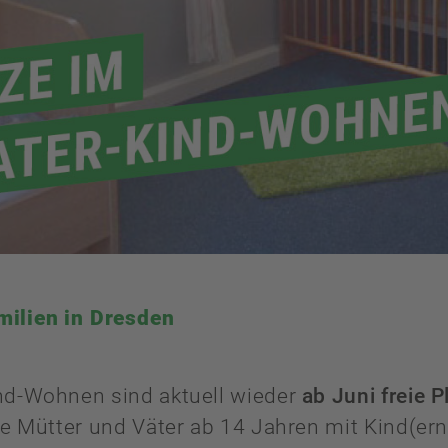
milien in Dresden
nd-Wohnen sind aktuell wieder
ab Juni freie P
ge Mütter und Väter ab 14 Jahren mit Kind(ern